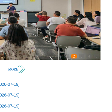
1
2
3
4
5
MORE
026-07-19]
026-07-19]
026-07-19]